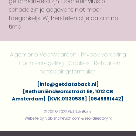
geformatteerd zijn. Door een virus of
schade zijn je gegevens niet meer
toegankelijk. Wij herstellen al je data in no-
time
Algemene Voorwaarden
Privacy verklaring
Klachtenregeling
Cookies
Retour en
herroepingsformulier
[info@getdataback.nl]
[Bethaniëndwarsstraat 6E, 1012 CB
Amsterdam] [KVK:01130586] [0645551442]
© 2008-202
5
GetDataBack
Website by: Vabishchevich.com & seo-directory.nl